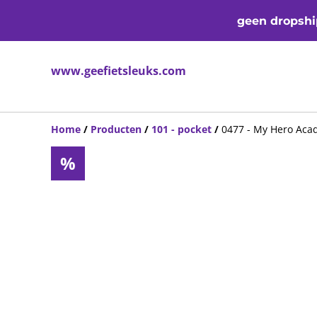
geen dropship
www.geefietsleuks.com
Home
/
Producten
/
101 - pocket
/
0477 - My Hero Aca
%