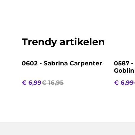
Trendy artikelen
%
%
0602 - Sabrina Carpenter
0587 -
Goblin
€ 6,99
€ 16,95
€ 6,99