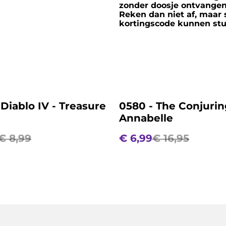
zonder doosje ontvange
Reken dan niet af, maar 
kortingscode kunnen stu
%
 Diablo IV - Treasure
0580 - The Conjurin
Annabelle
€ 8,99
€ 6,99
€ 16,95