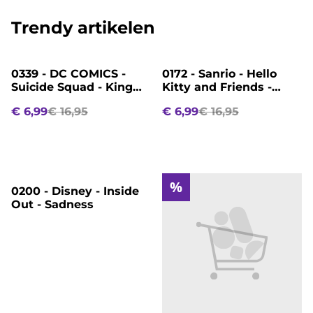
Trendy artikelen
%
%
0339 - DC COMICS -
0172 - Sanrio - Hello
Suicide Squad - King
Kitty and Friends -
Shark
Chococat
€ 6,99
€ 16,95
€ 6,99
€ 16,95
%
%
0200 - Disney - Inside
Out - Sadness