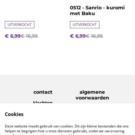
0512 - Sanrio - kuromi
met Baku
UITVERKOCHT
UITVERKOCHT
€ 6,99
€ 16,95
€ 6,99
€ 16,95
contact
algemene
voorwaarden
klachten
disclaimer
Cookies
Privacy Policy
Cookie Policy
verzenden &
Deze website maakt gebruik van cookies. Dit zijn kleine bestanden die ons
retouren
helpen te begrijpen hoe u onze diensten gebruikt, zodat we uw ervaring