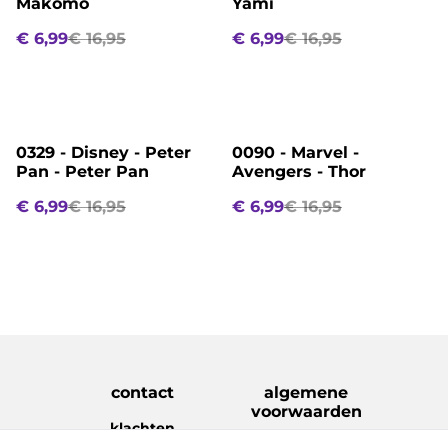
Makomo
Yami
€ 6,99
€ 16,95
€ 6,99
€ 16,95
%
%
0329 - Disney - Peter
0090 - Marvel -
Pan - Peter Pan
Avengers - Thor
€ 6,99
€ 16,95
€ 6,99
€ 16,95
contact
algemene
voorwaarden
klachten