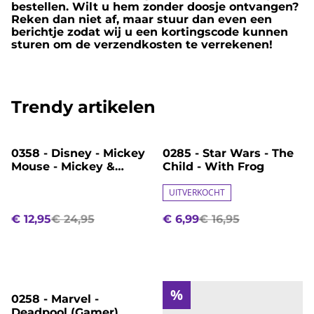
bestellen. Wilt u hem zonder doosje ontvangen?
Reken dan niet af, maar stuur dan even een
berichtje zodat wij u een kortingscode kunnen
sturen om de verzendkosten te verrekenen!
Trendy artikelen
%
%
0358 - Disney - Mickey
0285 - Star Wars - The
Mouse - Mickey &
Child - With Frog
Minnie
UITVERKOCHT
€ 12,95
€ 24,95
€ 6,99
€ 16,95
%
%
0258 - Marvel -
Deadpool (Gamer)