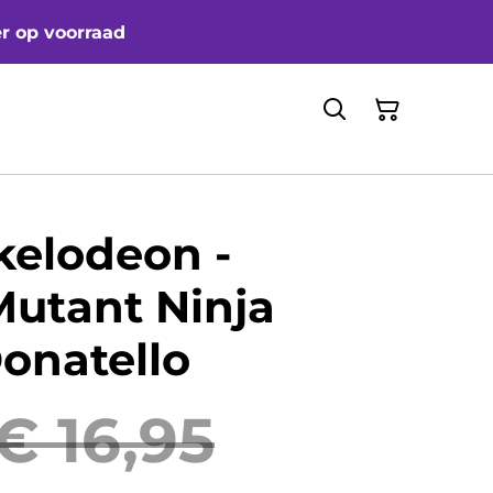
er op voorraad
kelodeon -
utant Ninja
Donatello
€ 16,95