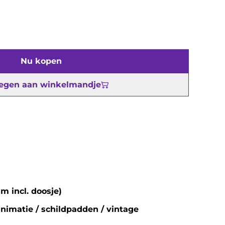
Nu kopen
egen aan winkelmandje
m incl. doosje)
animatie / schildpadden / vintage