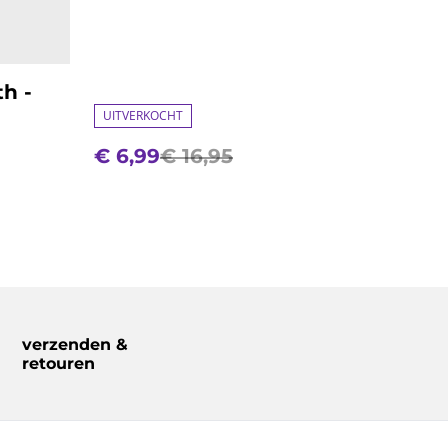
th -
UITVERKOCHT
€ 6,99
€ 16,95
verzenden &
retouren