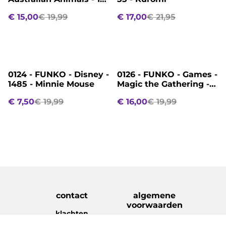
- Kangaroo
€ 15,00
€ 19,99
€ 17,00
€ 21,95
%
%
0124 - FUNKO - Disney -
0126 - FUNKO - Games -
1485 - Minnie Mouse
Magic the Gathering -
1094 - Ashiok
€ 7,50
€ 19,99
€ 16,00
€ 19,99
contact
algemene
voorwaarden
klachten