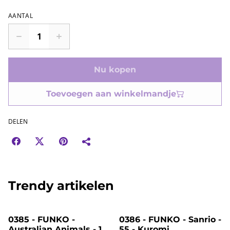
AANTAL
Nu kopen
Toevoegen aan winkelmandje
DELEN
Trendy artikelen
%
%
0385 - FUNKO -
0386 - FUNKO - Sanrio -
Australian Animals - 112
55 - Kuromi