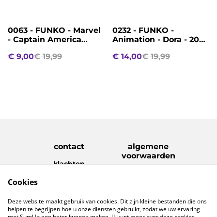
%
%
0063 - FUNKO - Marvel
0232 - FUNKO -
- Captain America
Animation - Dora - 2005
Brave New World - 1368
- Swiper
€ 9,00
€ 19,99
€ 14,00
€ 19,99
- The Leader
contact
algemene
voorwaarden
klachten
disclaimer
Cookies
Privacy Policy
Cookie Policy
verzenden &
Deze website maakt gebruik van cookies. Dit zijn kleine bestanden die ons
retouren
helpen te begrijpen hoe u onze diensten gebruikt, zodat we uw ervaring
met SumUp nog beter kunnen maken. U kunt meer over deze cookies