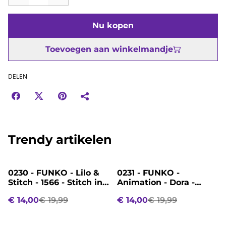
Nu kopen
Toevoegen aan winkelmandje
DELEN
Trendy artikelen
%
%
0230 - FUNKO - Lilo &
0231 - FUNKO -
Stitch - 1566 - Stitch in
Animation - Dora -
Sand
2004 - Boots
€ 14,00
€ 19,99
€ 14,00
€ 19,99