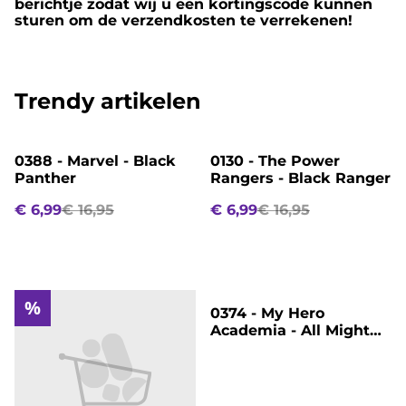
berichtje zodat wij u een kortingscode kunnen
sturen om de verzendkosten te verrekenen!
Trendy artikelen
%
%
0388 - Marvel - Black
0130 - The Power
Panther
Rangers - Black Ranger
€ 6,99
€ 16,95
€ 6,99
€ 16,95
%
%
0374 - My Hero
Academia - All Might
(True Form)