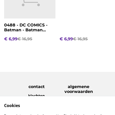
0488 - DC COMICS -
Batman - Batman
(Gamer)
€ 6,99
€ 16,95
€ 6,99
€ 16,95
contact
algemene
voorwaarden
klachten
disclaimer
Cookies
Privacy Policy
Cookie Policy
verzenden &