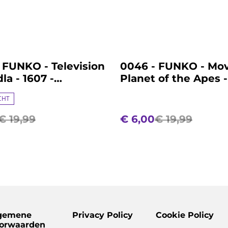
%
 FUNKO - Television
0046 - FUNKO - Mov
la - 1607 -
Planet of the Apes -
er Kitt
John Brent
CHT
€ 19,99
€ 6,00
€ 19,99
gemene
Privacy Policy
Cookie Policy
orwaarden