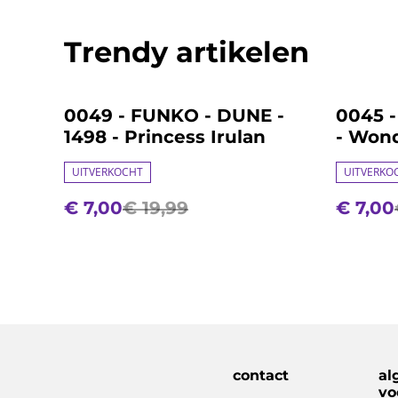
Trendy artikelen
%
%
0049 - FUNKO - DUNE -
0045 -
1498 - Princess Irulan
- Wond
Rovend
UITVERKOCHT
UITVERKO
€ 7,00
€ 19,99
€ 7,00
contact
al
vo