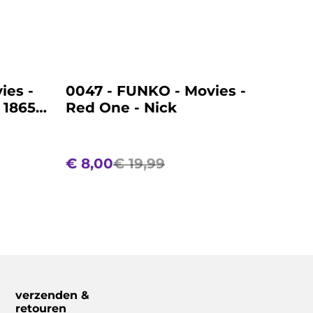
%
ies -
0047 - FUNKO - Movies -
 1865 -
Red One - Nick
€ 8,00
€ 19,99
verzenden &
retouren