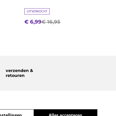
UITVERKOCHT
€ 6,99
€ 16,95
verzenden &
retouren
nstellingen
Alles accepteren