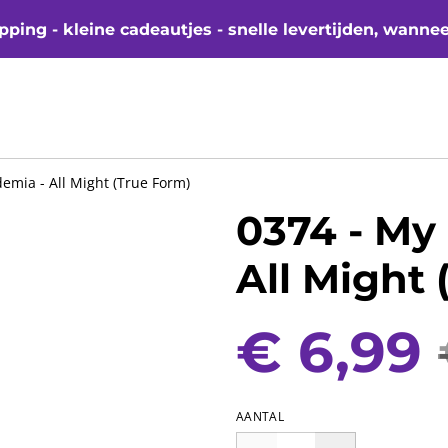
ping - kleine cadeautjes - snelle levertijden, wanne
emia - All Might (True Form)
0374 - My
All Might 
€ 6,99
AANTAL