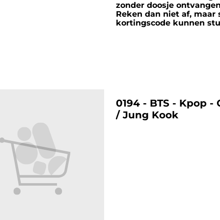
zonder doosje ontvange
Reken dan niet af, maar 
kortingscode kunnen stu
%
0194 - BTS - Kpop -
/ Jung Kook