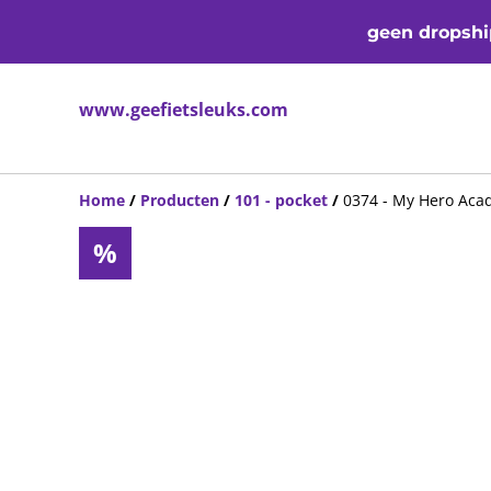
geen dropship
www.geefietsleuks.com
Home
/
Producten
/
101 - pocket
/
0374 - My Hero Acad
%