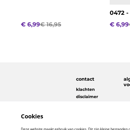
0472 -
€ 6,99
€ 16,95
€ 6,99
contact
al
vo
klachten
disclaimer
Cookies
Deze website maakt gebruik van cookies. Dit zijn kleine bestanden d