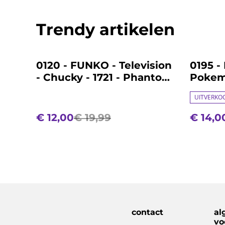
Trendy artikelen
%
%
0120 - FUNKO - Television
0195 -
- Chucky - 1721 - Phantom
Pokemo
Chucky
Chimc
UITVERKO
€ 12,00
€ 19,99
€ 14,0
contact
al
vo