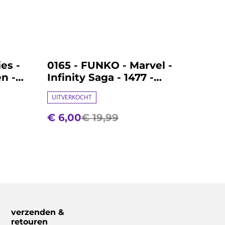
%
es -
0165 - FUNKO - Marvel -
n -
Infinity Saga - 1477 -
Whiplash
UITVERKOCHT
€ 6,00
€ 19,99
verzenden &
retouren