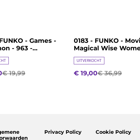
%
 FUNKO - Games -
0183 - FUNKO - Movi
n - 963 -
Magical Wise Wome
har
2pc - Wicked
CHT
UITVERKOCHT
0
€ 19,99
€ 19,00
€ 36,99
gemene
Privacy Policy
Cookie Policy
orwaarden