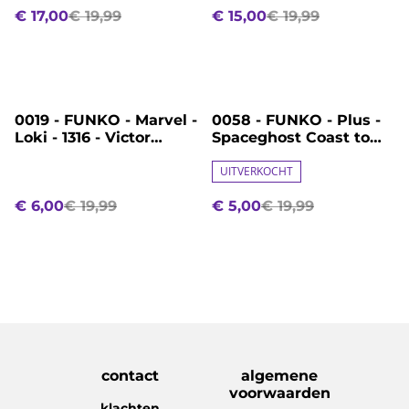
€ 17,00
€ 19,99
€ 15,00
€ 19,99
%
%
0019 - FUNKO - Marvel -
0058 - FUNKO - Plus -
Loki - 1316 - Victor
Spaceghost Coast to
Timely
Coast - 1770 - Space
Ghost with Shark
UITVERKOCHT
€ 6,00
€ 19,99
€ 5,00
€ 19,99
contact
algemene
voorwaarden
klachten