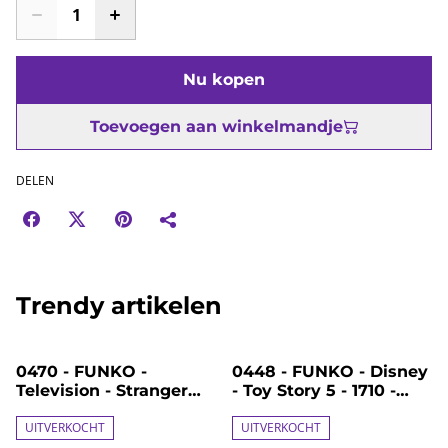
Nu kopen
Toevoegen aan winkelmandje
DELEN
Trendy artikelen
%
%
0470 - FUNKO -
0448 - FUNKO - Disney
Television - Stranger
- Toy Story 5 - 1710 -
Things - 1888 - Steve
Jessie
Harrington
UITVERKOCHT
UITVERKOCHT