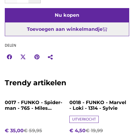
Nu kopen
Toevoegen aan winkelmandje
DELEN
Trendy artikelen
%
%
0017 - FUNKO - Spider-
0018 - FUNKO - Marvel
man - 765 - Miles
- Loki - 1314 - Sylvie
Morales Classic Suit -
CHASE!!!
UITVERKOCHT
€ 35,00
€ 59,95
€ 4,50
€ 19,99