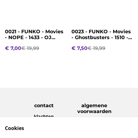
%
%
0021 - FUNKO - Movies
0023 - FUNKO - Movies
- NOPE - 1433 - OJ
- Ghostbusters - 1510 -
Haywood
Ray Stantz
€ 7,00
€ 19,99
€ 7,50
€ 19,99
contact
algemene
voorwaarden
klachten
disclaimer
Cookies
Privacy Policy
Cookie Policy
verzenden &