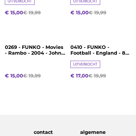
UITVERKOCHT
UITVERKOCHT
€ 15,00
€ 19,99
€ 15,00
€ 19,99
%
%
0269 - FUNKO - Movies
0410 - FUNKO -
- Rambo - 2004 - John
Football - England - 85
Rambo
- Harry Kane
UITVERKOCHT
€ 15,00
€ 19,99
€ 17,00
€ 19,99
contact
algemene