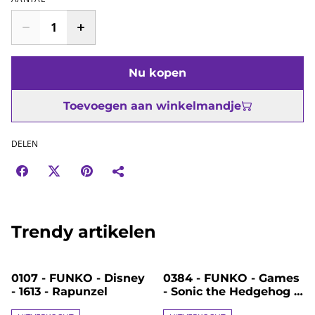
Nu kopen
Toevoegen aan winkelmandje
DELEN
Trendy artikelen
%
%
0107 - FUNKO - Disney
0384 - FUNKO - Games
- 1613 - Rapunzel
- Sonic the Hedgehog -
1036 - Sonic with Chao