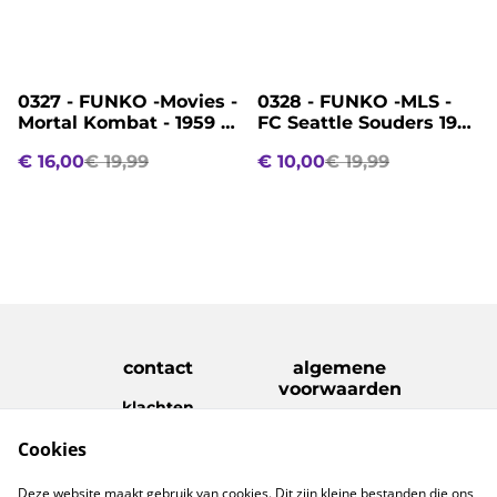
%
%
0327 - FUNKO -Movies -
0328 - FUNKO -MLS -
Mortal Kombat - 1959 -
FC Seattle Souders 1974
Kitana
- 05 - Jordan Morris
€ 16,00
€ 19,99
€ 10,00
€ 19,99
contact
algemene
voorwaarden
klachten
disclaimer
Cookies
Privacy Policy
Cookie Policy
verzenden &
Deze website maakt gebruik van cookies. Dit zijn kleine bestanden die ons