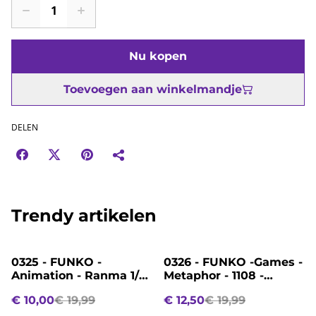
Nu kopen
Toevoegen aan winkelmandje
DELEN
Trendy artikelen
%
%
0325 - FUNKO -
0326 - FUNKO -Games -
Animation - Ranma 1/2
Metaphor - 1108 -
- 2029 - Ryoga
Protagonist
€ 10,00
€ 19,99
€ 12,50
€ 19,99