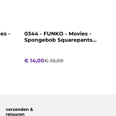
%
es -
0344 - FUNKO - Movies -
Spongebob Squarepants -
1940 - Gary
€ 14,00
€ 19,99
verzenden &
retouren