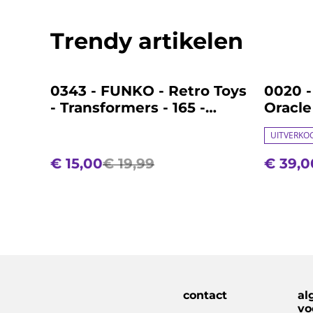
Trendy artikelen
%
%
0343 - FUNKO - Retro Toys
0020 -
- Transformers - 165 -
Oracle
Springer
307 - 
UITVERKO
€ 15,00
€ 19,99
€ 39,0
contact
al
vo