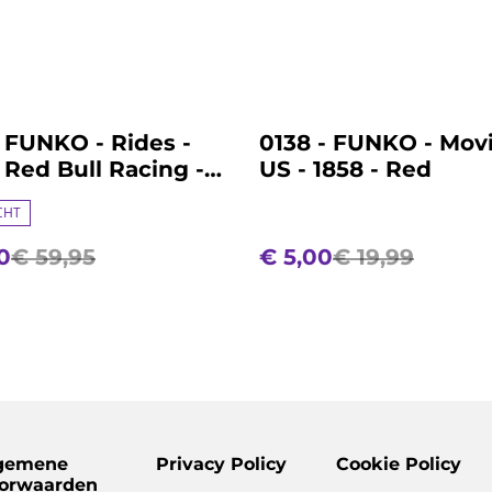
%
 FUNKO - Rides -
0138 - FUNKO - Movi
 Red Bull Racing -
US - 1858 - Red
Max Verstappen
CHT
0
€ 59,95
€ 5,00
€ 19,99
gemene
Privacy Policy
Cookie Policy
orwaarden