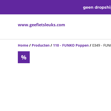
geen dropship
www.geefietsleuks.com
Home
/
Producten
/
110 - FUNKO Poppen
/
0349 - FUN
%