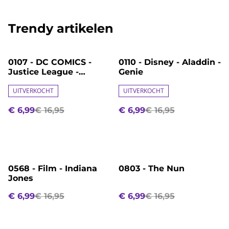
Trendy artikelen
%
%
0107 - DC COMICS -
0110 - Disney - Aladdin -
Justice League -
Genie
Aquaman
UITVERKOCHT
UITVERKOCHT
€ 6,99
€ 16,95
€ 6,99
€ 16,95
%
%
0568 - Film - Indiana
0803 - The Nun
Jones
€ 6,99
€ 16,95
€ 6,99
€ 16,95