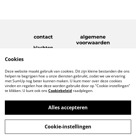
contact
algemene
voorwaarden
klachten
disclaimer
Cookies
Privacy Policy
Cookie Policy
verzenden &
Deze website maakt gebruik van cookies. Dit zijn kleine bestanden die ons
retouren
helpen te begrijpen hoe u onze diensten gebruikt, zodat we uw ervaring
met SumUp nog beter kunnen maken. U kunt meer over deze cookies
vinden en regelen hoe deze worden gebruikt door op "Cookie-instellingen"
te klikken. U kunt ook ons
Cookiebeleid
raadplegen.
Alles accepteren
©
2026
www.geefietsleuks.com
Cookie-instellingen
powered by