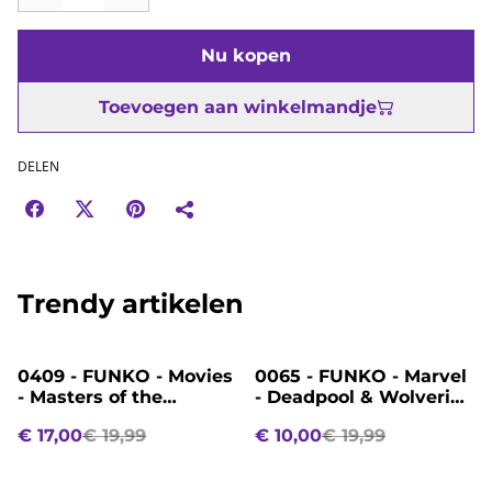
Nu kopen
Toevoegen aan winkelmandje
DELEN
Trendy artikelen
%
%
0409 - FUNKO - Movies
0065 - FUNKO - Marvel
- Masters of the
- Deadpool & Wolverine
Universe - 2025 - Adam
- 1495 - Blade
€ 17,00
€ 19,99
€ 10,00
€ 19,99