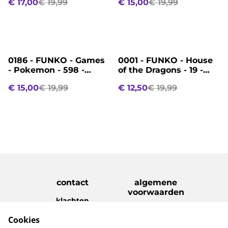
€ 17,00
€ 19,99
€ 15,00
€ 19,99
Addams
%
%
0186 - FUNKO - Games
0001 - FUNKO - House
- Pokemon - 598 -
of the Dragons - 19 -
Pikachu
Baela Targaryen 9 cm
€ 15,00
€ 19,99
€ 12,50
€ 19,99
contact
algemene
voorwaarden
klachten
disclaimer
Cookies
Privacy Policy
Cookie Policy