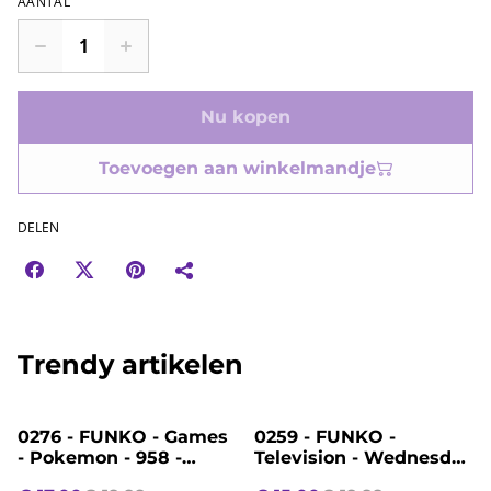
AANTAL
Nu kopen
Toevoegen aan winkelmandje
DELEN
Trendy artikelen
%
%
0276 - FUNKO - Games
0259 - FUNKO -
- Pokemon - 958 -
Television - Wednesday
Wooloo
- 1818 - Morticia