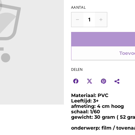
AANTAL
Toevo
DELEN
Materiaal: PVC
Leeftijd: 3+
afmeting: 4 cm hoog
schaal: 1/60
gewicht: 30 gram ( 52 gra
onderwerp: film / tovenaa