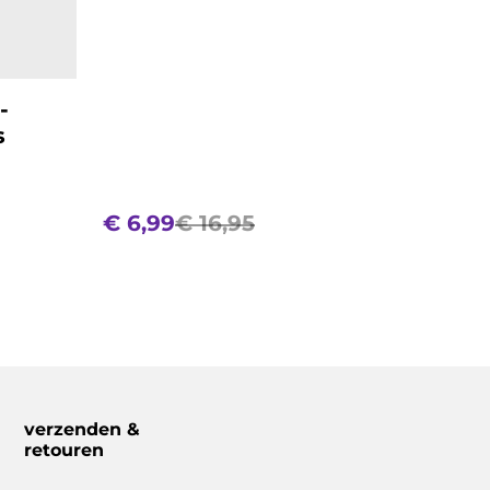
-
s
€ 6,99
€ 16,95
verzenden &
retouren