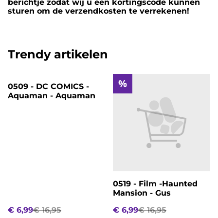
berichtje zodat wij u een kortingscode kunnen
sturen om de verzendkosten te verrekenen!
Trendy artikelen
%
%
0509 - DC COMICS -
Aquaman - Aquaman
0519 - Film -Haunted
Mansion - Gus
€ 6,99
€ 16,95
€ 6,99
€ 16,95