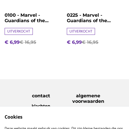
%
%
0100 - Marvel -
0225 - Marvel -
Guardians of the
Guardians of the
Galaxy - Groot
Galaxy - Rocket
UITVERKOCHT
UITVERKOCHT
€ 6,99
€ 16,95
€ 6,99
€ 16,95
contact
algemene
voorwaarden
klachten
disclaimer
Cookies
Privacy Policy
Cookie Policy
verzenden &
Deze website maakt gebruik van cookies. Dit zijn kleine bestanden die ons