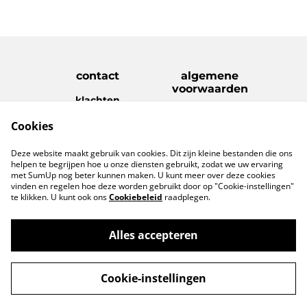
contact
algemene
voorwaarden
klachten
disclaimer
Cookies
Privacy Policy
Cookie Policy
verzenden &
Deze website maakt gebruik van cookies. Dit zijn kleine bestanden die ons
retouren
helpen te begrijpen hoe u onze diensten gebruikt, zodat we uw ervaring
met SumUp nog beter kunnen maken. U kunt meer over deze cookies
vinden en regelen hoe deze worden gebruikt door op "Cookie-instellingen"
te klikken. U kunt ook ons
Cookiebeleid
raadplegen.
Alles accepteren
©
2026
www.geefietsleuks.com
Cookie-instellingen
powered by