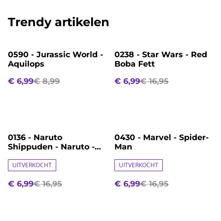
Trendy artikelen
%
%
0590 - Jurassic World -
0238 - Star Wars - Red
Aquilops
Boba Fett
€ 6,99
€ 8,99
€ 6,99
€ 16,95
%
%
0136 - Naruto
0430 - Marvel - Spider-
Shippuden - Naruto -
Man
Six Path
UITVERKOCHT
UITVERKOCHT
€ 6,99
€ 16,95
€ 6,99
€ 16,95