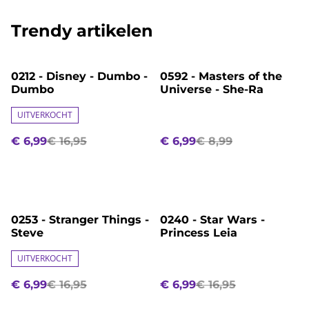
Trendy artikelen
%
%
0212 - Disney - Dumbo -
0592 - Masters of the
Dumbo
Universe - She-Ra
UITVERKOCHT
€ 6,99
€ 16,95
€ 6,99
€ 8,99
%
%
0253 - Stranger Things -
0240 - Star Wars -
Steve
Princess Leia
UITVERKOCHT
€ 6,99
€ 16,95
€ 6,99
€ 16,95