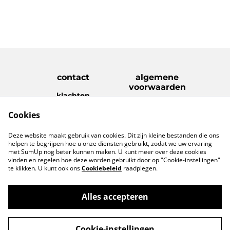
contact
algemene
voorwaarden
klachten
disclaimer
Cookies
Privacy Policy
Cookie Policy
verzenden &
Deze website maakt gebruik van cookies. Dit zijn kleine bestanden die ons
retouren
helpen te begrijpen hoe u onze diensten gebruikt, zodat we uw ervaring
met SumUp nog beter kunnen maken. U kunt meer over deze cookies
vinden en regelen hoe deze worden gebruikt door op "Cookie-instellingen"
te klikken. U kunt ook ons
Cookiebeleid
raadplegen.
Alles accepteren
©
2026
www.geefietsleuks.com
Cookie-instellingen