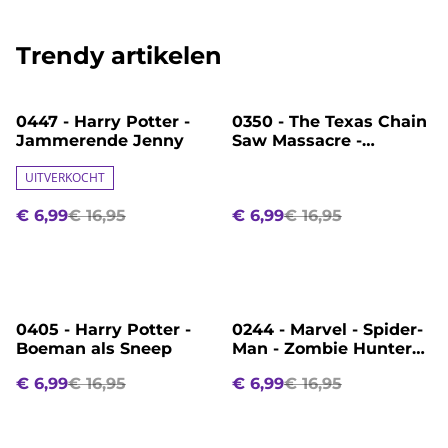
Trendy artikelen
%
%
0447 - Harry Potter -
0350 - The Texas Chain
Jammerende Jenny
Saw Massacre -
Leatherface
UITVERKOCHT
€ 6,99
€ 16,95
€ 6,99
€ 16,95
%
%
0405 - Harry Potter -
0244 - Marvel - Spider-
Boeman als Sneep
Man - Zombie Hunter
Spidey - What If...?
€ 6,99
€ 16,95
€ 6,99
€ 16,95