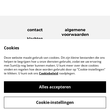
contact
algemene
voorwaarden
klachten
disclaimer
Cookies
Privacy Policy
Cookie Policy
verzenden &
Deze website maakt gebruik van cookies. Dit zijn kleine bestanden die ons
retouren
helpen te begrijpen hoe u onze diensten gebruikt, zodat we uw ervaring
met SumUp nog beter kunnen maken. U kunt meer over deze cookies
vinden en regelen hoe deze worden gebruikt door op "Cookie-instellingen"
te klikken. U kunt ook ons
Cookiebeleid
raadplegen.
Alles accepteren
©
2026
www.geefietsleuks.com
Cookie-instellingen
powered by