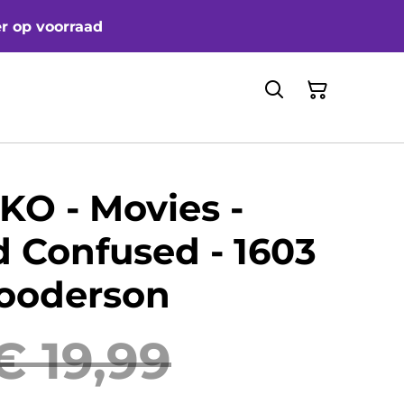
er op voorraad
KO - Movies -
 Confused - 1603
Wooderson
€ 19,99