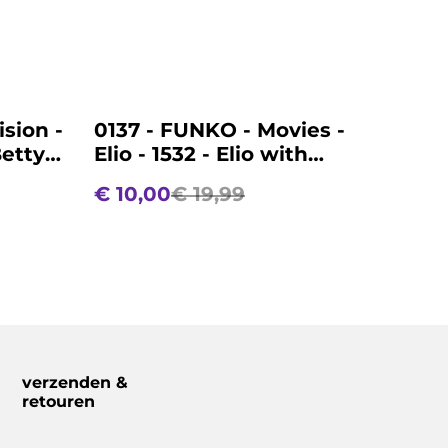
%
ision -
0137 - FUNKO - Movies -
Betty
Elio - 1532 - Elio with
OOOOO
€ 10,00
€ 19,99
verzenden &
retouren