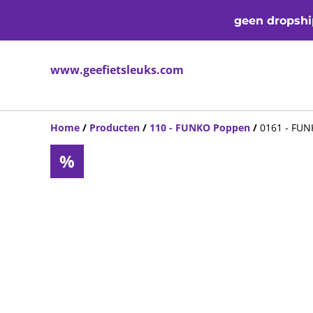
geen dropship
www.geefietsleuks.com
Home
/
Producten
/
110 - FUNKO Poppen
/
0161 - FUN
%