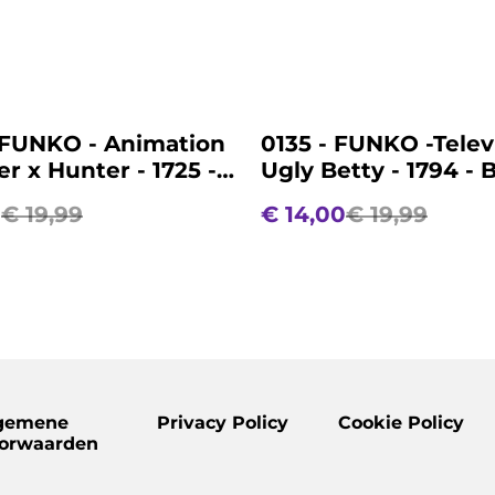
%
 FUNKO - Animation
0135 - FUNKO -Telev
er x Hunter - 1725 -
Ugly Betty - 1794 - 
reecss
Suarez
0
€ 19,99
€ 14,00
€ 19,99
gemene
Privacy Policy
Cookie Policy
orwaarden