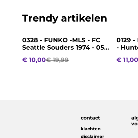
Trendy artikelen
%
%
0328 - FUNKO -MLS - FC
0129 -
Seattle Souders 1974 - 05 -
- Hunt
Jordan Morris
Ging F
€ 10,00
€ 19,99
€ 11,0
contact
al
vo
klachten
disclaimer