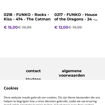
%
%
0218 - FUNKO - Rocks -
0217 - FUNKO - House
Kiss - 474 - The Catman
of the Dragons - 24 -
Alicent Hightower
€ 15,00
€ 19,99
€ 12,00
€ 19,99
contact
algemene
voorwaarden
klachten
disclaimer
Cookies
Privacy Policy
Cookie Policy
verzenden &
Deze website maakt gebruik van cookies. Dit zijn kleine bestanden die ons
retouren
helpen te begrijpen hoe u onze diensten gebruikt, zodat we uw ervaring
met SumUp nog beter kunnen maken. U kunt meer over deze cookies