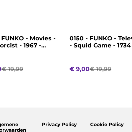
%
 FUNKO - Movies -
0150 - FUNKO - Tele
rcist - 1967 -
- Squid Game - 1734 
Player 120 Hyun-Ju
0
€ 19,99
€ 9,00
€ 19,99
gemene
Privacy Policy
Cookie Policy
orwaarden