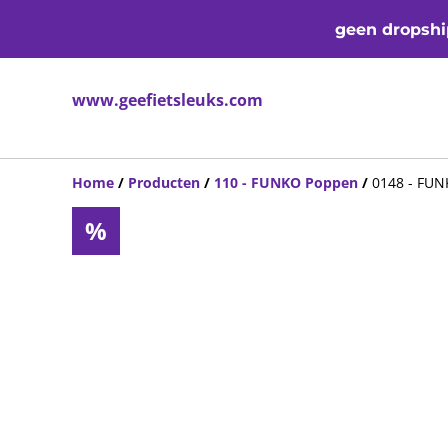
geen dropship
www.geefietsleuks.com
Home
/
Producten
/
110 - FUNKO Poppen
/
0148 - FUNK
%