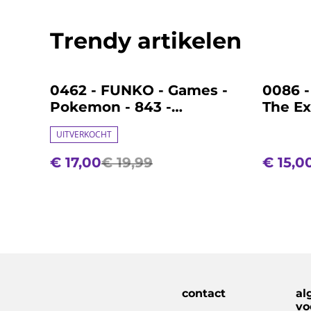
Trendy artikelen
%
%
0462 - FUNKO - Games -
0086 -
Pokemon - 843 -
The Exo
Charizard
Regan
UITVERKOCHT
€ 17,00
€ 19,99
€ 15,0
contact
al
vo