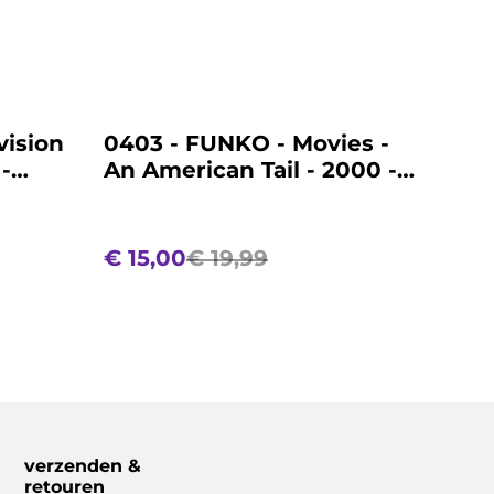
%
vision
0403 - FUNKO - Movies -
-
An American Tail - 2000 -
Fievel Mousekewitz
€ 15,00
€ 19,99
verzenden &
retouren