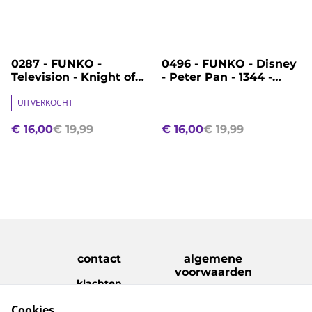
%
%
0287 - FUNKO -
0496 - FUNKO - Disney
Television - Knight of
- Peter Pan - 1344 -
the Seven Kingdoms -
Peter Pan with Flute
1899 - Egg
UITVERKOCHT
€ 16,00
€ 19,99
€ 16,00
€ 19,99
contact
algemene
voorwaarden
klachten
disclaimer
Cookies