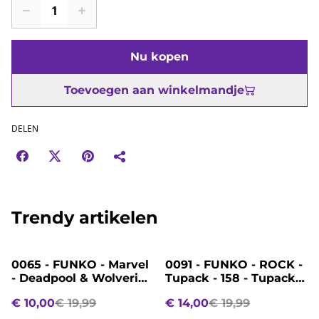
Nu kopen
Toevoegen aan winkelmandje
DELEN
Trendy artikelen
%
%
0065 - FUNKO - Marvel
0091 - FUNKO - ROCK -
- Deadpool & Wolverine
Tupack - 158 - Tupack
- 1495 - Blade
Shakur
€ 10,00
€ 19,99
€ 14,00
€ 19,99