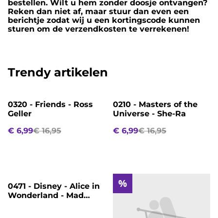
bestellen. Wilt u hem zonder doosje ontvangen?
Reken dan niet af, maar stuur dan even een
berichtje zodat wij u een kortingscode kunnen
sturen om de verzendkosten te verrekenen!
Trendy artikelen
%
%
0320 - Friends - Ross
0210 - Masters of the
Geller
Universe - She-Ra
€ 6,99
€ 16,95
€ 6,99
€ 16,95
%
%
0471 - Disney - Alice in
Wonderland - Mad
Hatter