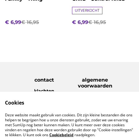
UITVERKOCHT
€ 6,99
€ 16,95
€ 6,99
€ 16,95
contact
algemene
voorwaarden
klachten
disclaimer
Cookies
Privacy Policy
Cookie Policy
verzenden &
Deze website maakt gebruik van cookies. Dit zijn kleine bestanden die ons
retouren
helpen te begrijpen hoe u onze diensten gebruikt, zodat we uw ervaring
met SumUp nog beter kunnen maken. U kunt meer over deze cookies
vinden en regelen hoe deze worden gebruikt door op "Cookie-instellingen"
te klikken. U kunt ook ons
Cookiebeleid
raadplegen.