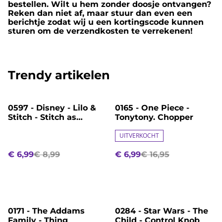
bestellen. Wilt u hem zonder doosje ontvangen?
Reken dan niet af, maar stuur dan even een
berichtje zodat wij u een kortingscode kunnen
sturen om de verzendkosten te verrekenen!
Trendy artikelen
%
%
0597 - Disney - Lilo &
0165 - One Piece -
Stitch - Stitch as
Tonytony. Chopper
Pineapple
UITVERKOCHT
€ 6,99
€ 8,99
€ 6,99
€ 16,95
%
%
0171 - The Addams
0284 - Star Wars - The
Family - Thing
Child - Control Knob