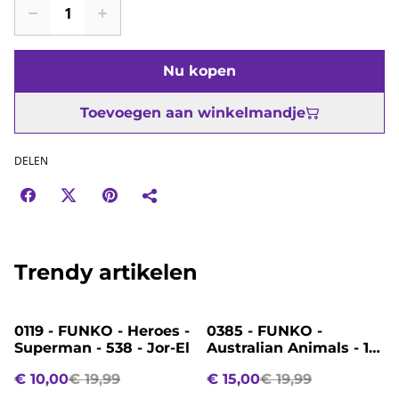
Nu kopen
Toevoegen aan winkelmandje
DELEN
Trendy artikelen
%
%
0119 - FUNKO - Heroes -
0385 - FUNKO -
Superman - 538 - Jor-El
Australian Animals - 112
- Kangaroo
€ 10,00
€ 19,99
€ 15,00
€ 19,99