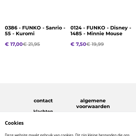
%
%
0386 - FUNKO - Sanrio -
0124 - FUNKO - Disney -
55 - Kuromi
1485 - Minnie Mouse
€ 17,00
€ 21,95
€ 7,50
€ 19,99
contact
algemene
voorwaarden
klachten
disclaimer
Cookies
Privacy Policy
Cookie Policy
verzenden &
Deze website maakt gebruik van cookies. Dit zijn kleine bestanden die ons