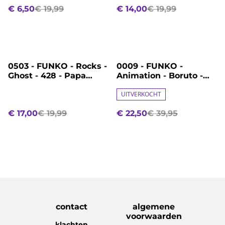
€ 6,50
€ 19,99
€ 14,00
€ 19,99
%
%
0503 - FUNKO - Rocks -
0009 - FUNKO -
Ghost - 428 - Papa
Animation - Boruto -
Emeritus IV
1654 - Himawari
Uzumaki - CHASE!!!
UITVERKOCHT
€ 17,00
€ 19,99
€ 22,50
€ 39,95
contact
algemene
voorwaarden
klachten