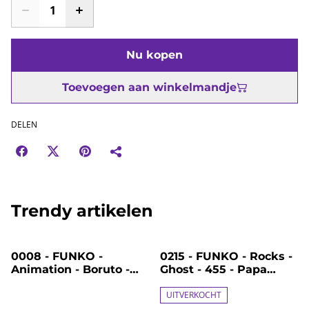
Nu kopen
Toevoegen aan winkelmandje
DELEN
Trendy artikelen
%
%
0008 - FUNKO -
0215 - FUNKO - Rocks -
Animation - Boruto -
Ghost - 455 - Papa
1654 - Himawari
Emeritus IV
Uzumaki
UITVERKOCHT