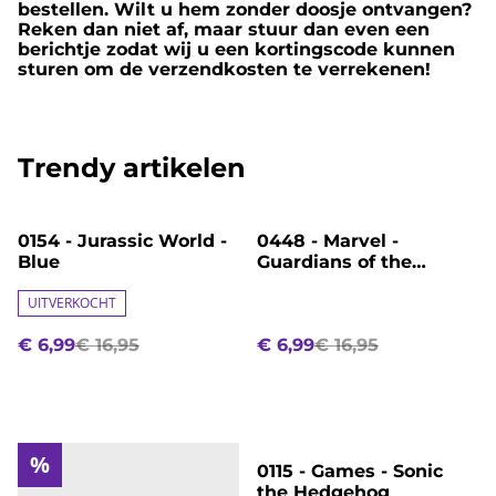
bestellen. Wilt u hem zonder doosje ontvangen?
Reken dan niet af, maar stuur dan even een
berichtje zodat wij u een kortingscode kunnen
sturen om de verzendkosten te verrekenen!
Trendy artikelen
%
%
0154 - Jurassic World -
0448 - Marvel -
Blue
Guardians of the
Galaxy - Rocket
UITVERKOCHT
€ 6,99
€ 16,95
€ 6,99
€ 16,95
%
%
0115 - Games - Sonic
the Hedgehog