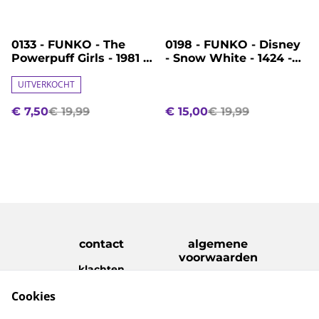
%
%
0133 - FUNKO - The
0198 - FUNKO - Disney
Powerpuff Girls - 1981 -
- Snow White - 1424 -
Bubbles
Snow White
UITVERKOCHT
€ 7,50
€ 19,99
€ 15,00
€ 19,99
contact
algemene
voorwaarden
klachten
disclaimer
Cookies
Privacy Policy
Cookie Policy
verzenden &