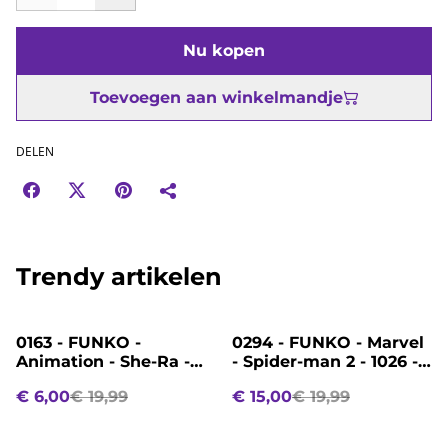
Nu kopen
Toevoegen aan winkelmandje
DELEN
Trendy artikelen
%
%
0163 - FUNKO -
0294 - FUNKO - Marvel
Animation - She-Ra -
- Spider-man 2 - 1026 -
1799 - Shadow Weaver
Scream
€ 6,00
€ 19,99
€ 15,00
€ 19,99