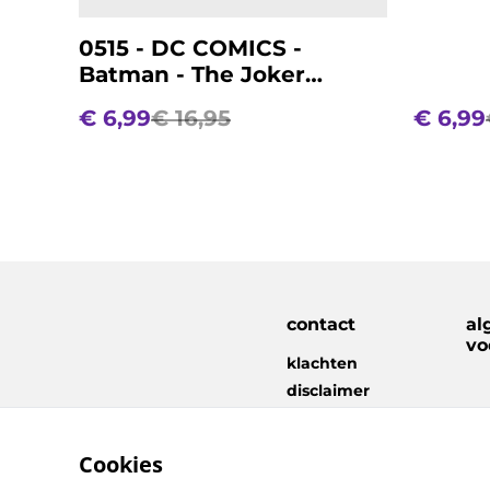
0515 - DC COMICS -
Batman - The Joker
(gamer)
€ 6,99
€ 16,95
€ 6,99
contact
al
vo
klachten
disclaimer
Cookies