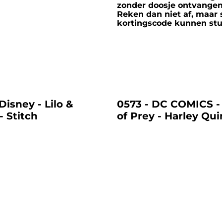
zonder doosje ontvange
Reken dan niet af, maar 
kortingscode kunnen stu
%
Disney - Lilo &
0573 - DC COMICS -
- Stitch
of Prey - Harley Qu
Broken Hearted