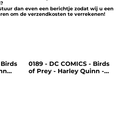
n?
stuur dan even een berichtje zodat wij u een
ren om de verzendkosten te verrekenen!
%
 Birds
0189 - DC COMICS - Birds
inn
of Prey - Harley Quinn -
Boobytrap Battle