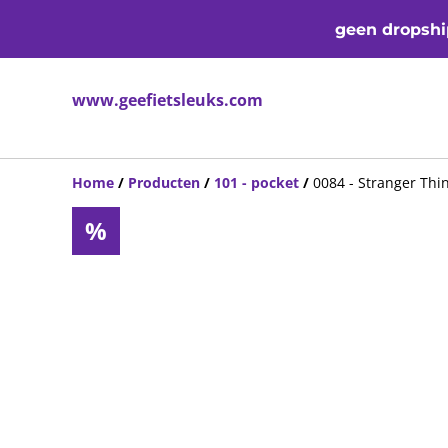
geen dropship
www.geefietsleuks.com
Home
/
Producten
/
101 - pocket
/
0084 - Stranger Thi
%