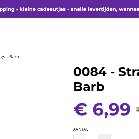
ping - kleine cadeautjes - snelle levertijden, wanne
ngs - Barb
0084 - Str
Barb
€ 6,99
AANTAL