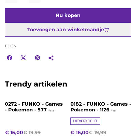
Nu kopen
Toevoegen aan winkelmandje
DELEN
Trendy artikelen
%
%
0272 - FUNKO - Games
0182 - FUNKO - Games -
- Pokemon - 577 -
Pokemon - 1126 -
Eevee
Ivysaur - Herbizarre -
Bisaknosp
UITVERKOCHT
€ 15,00
€ 19,99
€ 16,00
€ 19,99