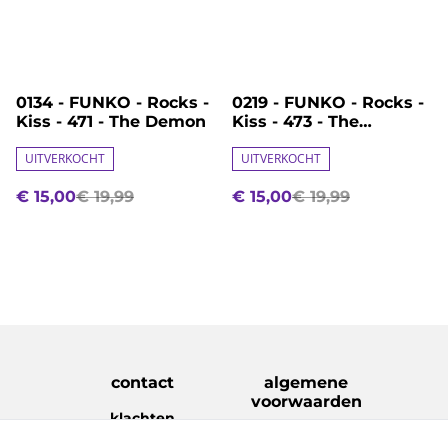
%
%
0134 - FUNKO - Rocks -
0219 - FUNKO - Rocks -
Kiss - 471 - The Demon
Kiss - 473 - The
Spaceman
UITVERKOCHT
UITVERKOCHT
€ 15,00
€ 19,99
€ 15,00
€ 19,99
contact
algemene
voorwaarden
klachten
disclaimer