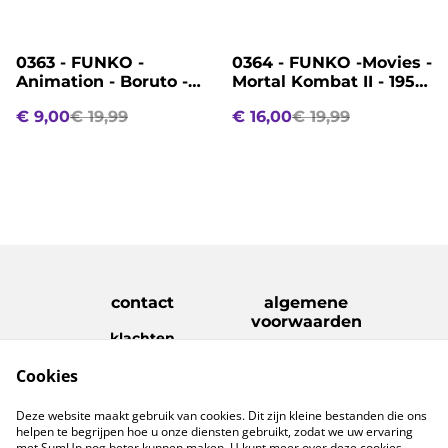
%
%
0363 - FUNKO -
0364 - FUNKO -Movies -
Animation - Boruto -
Mortal Kombat II - 1958
1917 - Code
- Johnny Cage
€ 9,00
€ 19,99
€ 16,00
€ 19,99
contact
algemene
voorwaarden
klachten
disclaimer
Cookies
Privacy Policy
Cookie Policy
verzenden &
Deze website maakt gebruik van cookies. Dit zijn kleine bestanden die ons
retouren
helpen te begrijpen hoe u onze diensten gebruikt, zodat we uw ervaring
met SumUp nog beter kunnen maken. U kunt meer over deze cookies