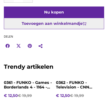
Nu kopen
Toevoegen aan winkelmandje
DELEN
Trendy artikelen
%
%
0361 - FUNKO - Games -
0362 - FUNKO -
Borderlands 4 - 1164 -
Television - CNN
Harlowe
Adventure Time - 1496 -
€ 12,50
€ 19,99
€ 12,50
€ 19,99
Cake