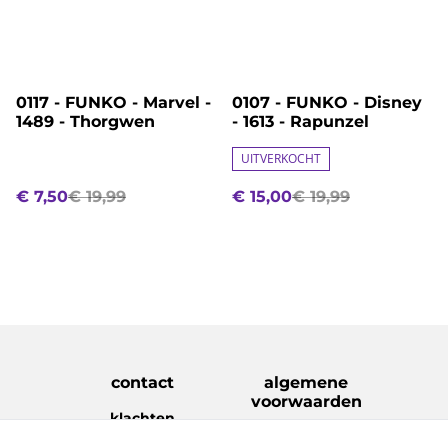
%
%
0117 - FUNKO - Marvel -
0107 - FUNKO - Disney
1489 - Thorgwen
- 1613 - Rapunzel
UITVERKOCHT
€ 7,50
€ 19,99
€ 15,00
€ 19,99
contact
algemene
voorwaarden
klachten
disclaimer